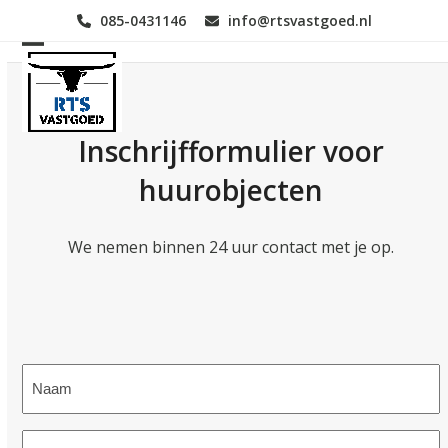
Skip
085-0431146
info@rtsvastgoed.nl
to
content
Open
Close
mobile
mobile
menu
menu
Inschrijfformulier voor
huurobjecten
We nemen binnen 24 uur contact met je op.
Naam
(Vereist)
E-