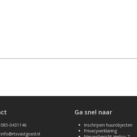
ct
Ga snel naar
085-0431146
Inschrijven huurobjecten
Privacyverklaring
info@rtsvastgoed.nl
Nieuwsbericht Heiloo 7