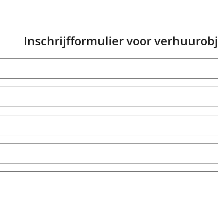
Inschrijfformulier voor verhuurob
Vereist)
Vereist)