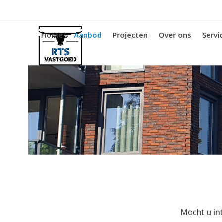
Skip
to
content
Home
Aanbod
Projecten
Over ons
Servi
Mocht u in