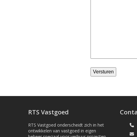
Versturen
RTS Vastgoed
Conta
RTS Vastgoed onderscheidt zich in het
ontwikkelen van vastgoed in eigen
beheer speciaal voor verhuur projecten